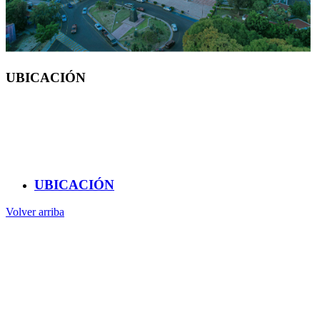
UBICACIÓN
CENTRO UNIVERSITARIO
Cerro de las Campanas s/n, Querétaro, Qro.
C.P. 76000
(442) 192 1200, Ext. 3729
UBICACIÓN
Volver arriba
Administración
Página principal
Rectoría
Secretarías
Direcciones
Coordinaciones