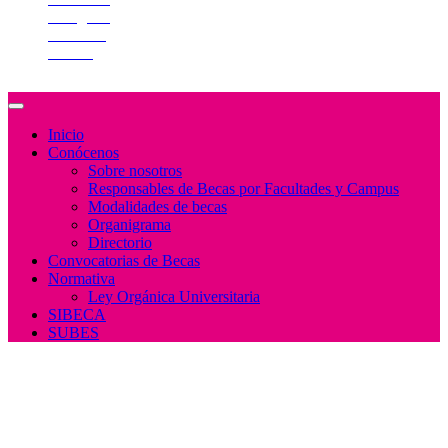
Instagram
YouTube
Twitter
Inicio
Conócenos
Sobre nosotros
Responsables de Becas por Facultades y Campus
Modalidades de becas
Organigrama
Directorio
Convocatorias de Becas
Normativa
Ley Orgánica Universitaria
SIBECA
SUBES