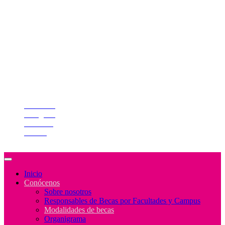
Bibliotecas
Comunidades
Alumnos
Correo Alumnos UAQ
Docentes
Administrativos
Síguenos
Facebook
Instagram
YouTube
Twitter
Inicio
Conócenos
Sobre nosotros
Responsables de Becas por Facultades y Campus
Modalidades de becas
Organigrama