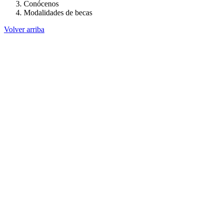
Conócenos
Modalidades de becas
Volver arriba
Administración
Página principal
Rectoría
Secretarías
Direcciones
Coordinaciones
Bachilleres
Facultades
Campus
Servicios
Transparencia
Normatividad
Correo de Empleados UAQ
Directorio
Contraloría Social
Calendario Escolar