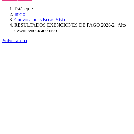
Está aquí:
Inicio
Convocatorias Becas Vista
RESULTADOS EXENCIONES DE PAGO 2026-2 | Alto
desempeño académico
Volver arriba
Administración
Página principal
Rectoría
Secretarías
Direcciones
Coordinaciones
Bachilleres
Facultades
Campus
Servicios
Transparencia
Normatividad